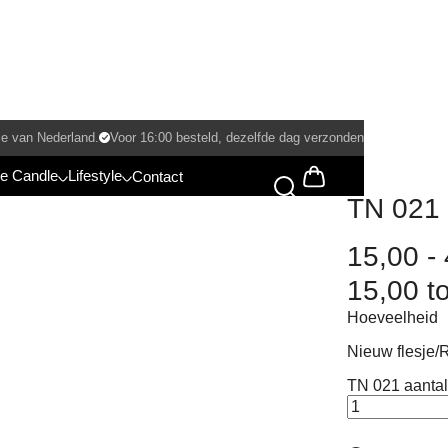
ie van Nederland.
Voor 16:00 besteld, dezelfde dag verzonden
e Candle
Lifestyle
Contact
TN 021
15,00
-
15,00 t
Hoeveelheid
Nieuw flesje/R
TN 021 aantal