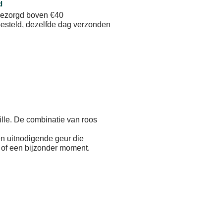
d
sbezorgd boven €40
esteld, dezelfde dag verzonden
ille. De combinatie van roos
en uitnodigende geur die
g of een bijzonder moment.