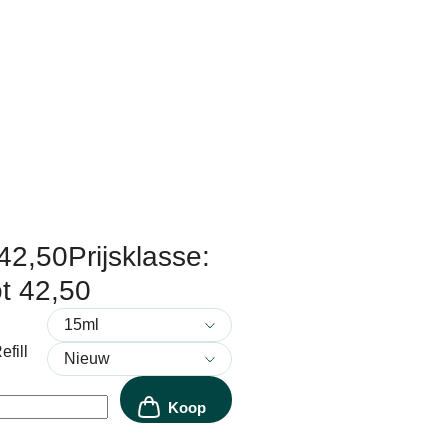
42,50
Prijsklasse:
ot 42,50
efill
Koop
nu