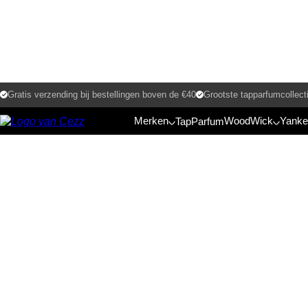
Gratis verzending bij bestellingen boven de €40
Grootste tapparfumcollect
Home
/
Winkel
/
TN 021
Merken
WoodWick
Yanke
TapParfum