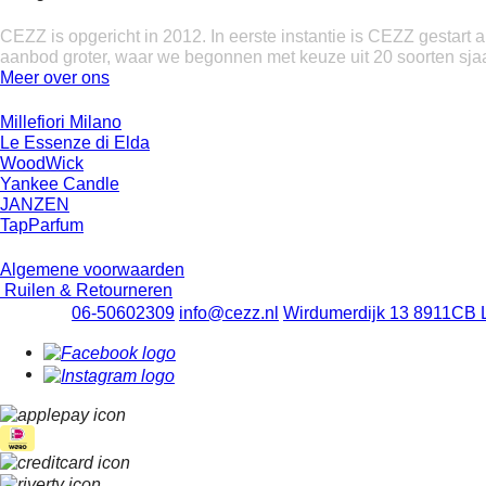
Over ons
CEZZ is opgericht in 2012. In eerste instantie is CEZZ gestart a
aanbod groter, waar we begonnen met keuze uit 20 soorten sjaal
Meer over ons
Onze merken
Millefiori Milano
Le Essenze di Elda
WoodWick
Yankee Candle
JANZEN
TapParfum
Klantenservice
Algemene voorwaarden
Ruilen & Retourneren
Contact
06-50602309
info@cezz.nl
Wirdumerdijk 13
8911CB 