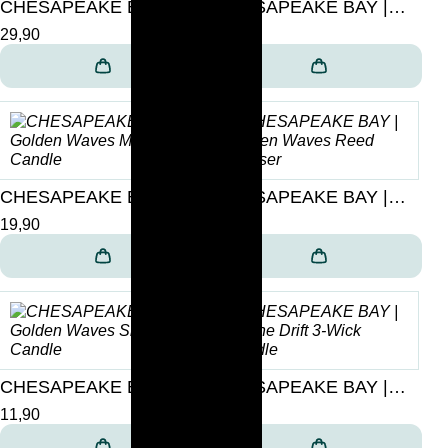
CHESAPEAKE BAY |
CHESAPEAKE BAY |
Golden Waves 3-Wick
Golden Waves Large
29,90
26,90
Candle
Candle
CHESAPEAKE BAY |
CHESAPEAKE BAY |
Golden Waves Medium
Golden Waves Reed
19,90
24,90
Candle
Diffuser
CHESAPEAKE BAY |
CHESAPEAKE BAY |
Golden Waves Small
Marine Drift 3-Wick
11,90
29,90
Candle
Candle