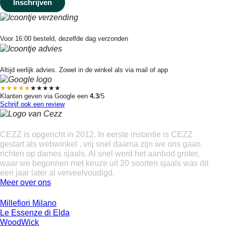
Snelle verzending
Voor 16:00 besteld, dezelfde dag verzonden
Eerlijk advies
Altijd eerlijk advies. Zowel in de winkel als via mail of app
★★★★★
★★★★★
Klanten geven via Google een
4.3
/5
Schrijf ook een review
Over ons
CEZZ is opgericht in 2012. In eerste instantie is CEZZ
gestart als webwinkel , vrij snel daarna zijn we ons gaan
richten op dames sjaals. Al snel werd het aanbod groter,
waar we begonnen met keuze uit 20 soorten sjaals was dit
een jaar later al verveelvoudigd.
Meer over ons
Onze merken
Millefiori Milano
Le Essenze di Elda
WoodWick