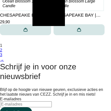
CHESAPEAKE BAY |
CHESAPEAKE BAY |
Ocean Blossom 3-Wick
Ocean Blossom Large
29,90
26,90
Candle
Candle
1
2
3
→
Schrijf je in voor onze
nieuwsbrief
Blijf op de hoogte van nieuwe geuren, exclusieve acties en
het laatste nieuws van CEZZ. Schrijf je in en mis niets!
E-mailadres