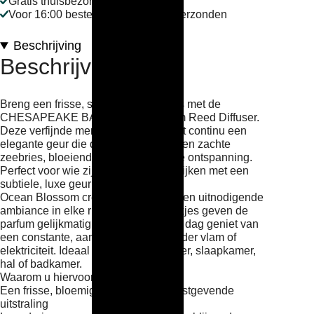
Gratis thuisbezorgd boven €40
Voor 16:00 besteld, dezelfde dag verzonden
Beschrijving
Beschrijving
Breng een frisse, serene sfeer in huis met de
CHESAPEAKE BAY Ocean Blossom Reed Diffuser.
Deze verfijnde merkparfum verspreidt continu een
elegante geur die doet denken aan een zachte
zeebries, bloeiende bloemen en pure ontspanning.
Perfect voor wie zijn interieur wil verrijken met een
subtiele, luxe geurbeleving.
Ocean Blossom creëert moeiteloos een uitnodigende
ambiance in elke ruimte. De geurstokjes geven de
parfum gelijkmatig af, zodat u dag na dag geniet van
een constante, aangename geur zonder vlam of
elektriciteit. Ideaal voor de woonkamer, slaapkamer,
hal of badkamer.
Waarom u hiervoor kiest:
Een frisse, bloemige geur met een rustgevende
uitstraling