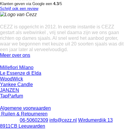
Klanten geven via Google een
4.3
/5
Schrijf ook een review
Over ons
CEZZ is opgericht in 2012. In eerste instantie is CEZZ
gestart als webwinkel , vrij snel daarna zijn we ons gaan
richten op dames sjaals. Al snel werd het aanbod groter,
waar we begonnen met keuze uit 20 soorten sjaals was dit
een jaar later al verveelvoudigd.
Meer over ons
Onze merken
Millefiori Milano
Le Essenze di Elda
WoodWick
Yankee Candle
JANZEN
TapParfum
Klantenservice
Algemene voorwaarden
Ruilen & Retourneren
Contact
06-50602309
info@cezz.nl
Wirdumerdijk 13
8911CB Leeuwarden