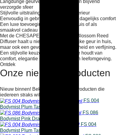
Langdurige geurverspreiding voor een blijvend
verzorgde sfeer
Stijlvolle uitstraling die past in elk interieur
Eenvoudig in gebruik en perfect voor dagelijks comfort
Een luxe toevoeging aan uw eigen huis of als
smaakvol cadeau
Met de CHESAPEAKE BAY Ocean Blossom Reed
Diffuser haalt u niet alleen een heerlijke geur in huis,
maar ook een gevoel van balans, frisheid en verfijning.
Een stijlvolle keuze voor iedereen die houdt van
comfort, elegantie en een ontspannen leefomgeving.
Ontdek
Onze nieuwste producten
Nieuw binnen! Bekijk als eerste de producten die
iedereen straks wil hebben.
FS 004
Bodymist Plum Tastic 100ml
FS 086
Bodymist Pink Dragon 50ml
FS 004
Bodymist Plum Tastic 50ml